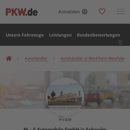
Anmelden
Unsere Fahrzeuge
Leistungen
Kundenbewertungen
Ko
Autohändler
Autohändler in Nordrhein-Westfalen
(Foto:
W. Phokin
/
Shutterstock.com
)
M + S Automobile GmbH in Schwelm