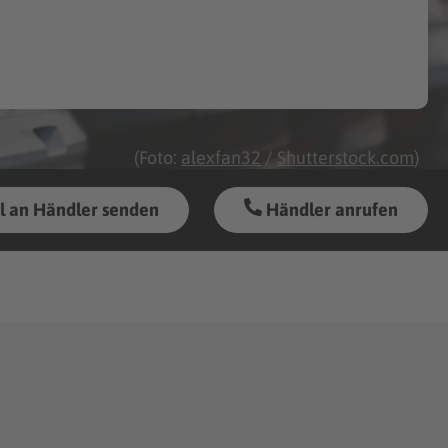
(Foto:
alexfan32
/
Shutterstock.com
)
l an Händler senden
Händler anrufen