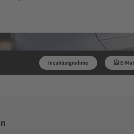
Inzahlungnahme
E-Mai
en