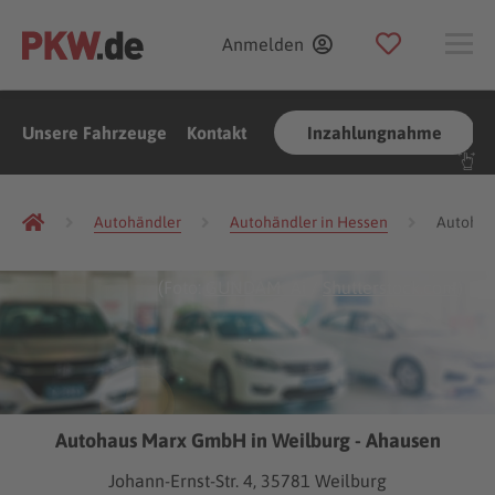
Anmelden
Unsere Fahrzeuge
Kontakt
Inzahlungnahme
Autohändler
Autohändler in Hessen
Autohän
(Foto:
GUNDAM_Ai
/
Shutterstock.com
)
Autohaus Marx GmbH in Weilburg - Ahausen
Johann-Ernst-Str. 4, 35781 Weilburg