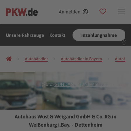
Anmelden
Unsere Fahrzeuge
Kontakt
Inzahlungnahme
Autohändler
Autohändler in Bayern
Autohänd
(Foto:
GUNDAM_Ai
/
Shutterstock.com
)
Autohaus Wüst & Weigand GmbH & Co. KG in
Weißenburg i.Bay. - Dettenheim