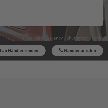
(Foto:
Yakov Oskanov
/
Shutterstock.com
)
l an Händler senden
Händler anrufen