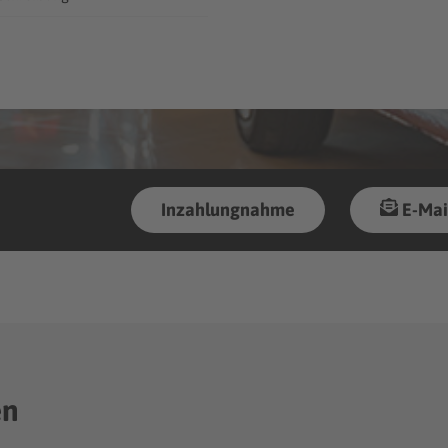
Inzahlungnahme
E-Mai
en