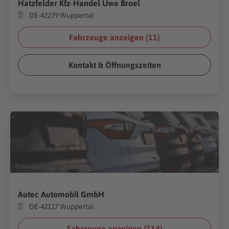
Hatzfelder Kfz-Handel Uwe Broel
DE-42279 Wuppertal
Fahrzeuge anzeigen (
11
)
Kontakt & Öffnungszeiten
(Foto:
alexfan32
/
Shutterstock.com
)
Autec Automobil GmbH
DE-42117 Wuppertal
Fahrzeuge anzeigen (
114
)