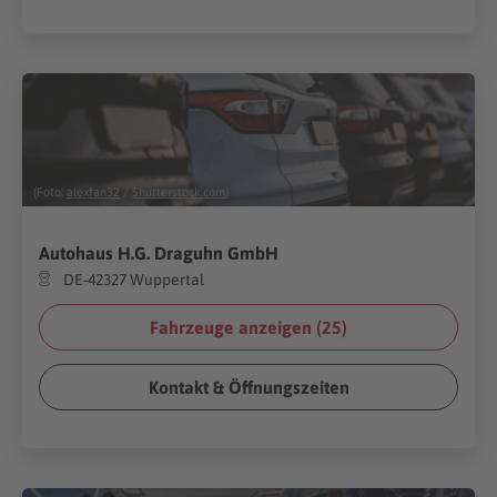
(Foto:
alexfan32
/
Shutterstock.com
)
Autohaus H.G. Draguhn GmbH
DE-42327 Wuppertal
Fahrzeuge anzeigen (
25
)
Kontakt & Öffnungszeiten