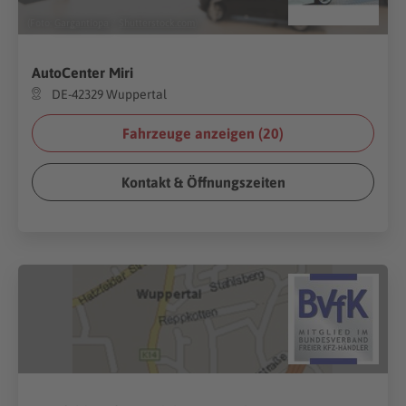
(Foto:
Gargantiopa
/
Shutterstock.com
)
AutoCenter Miri
DE-42329 Wuppertal
Fahrzeuge anzeigen (
20
)
Kontakt & Öffnungszeiten