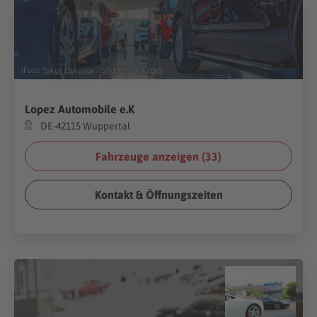
(Foto:
Yakov Oskanov
/
Shutterstock.com
)
Lopez Automobile e.K
DE-42115 Wuppertal
Fahrzeuge anzeigen (
33
)
Kontakt & Öffnungszeiten