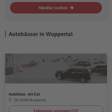
Händler suchen
Autohäuser in Wuppertal
(Foto:
Gargantiopa
/
Shutterstock.com
)
Autohaus -Jet-Car
DE-42349 Wuppertal
Fahrzeuge anzeigen (
57
)