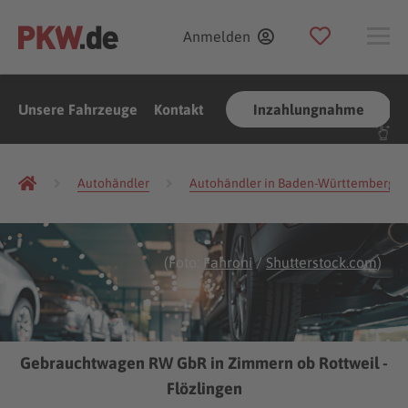
Anmelden
Unsere Fahrzeuge
Kontakt
Inzahlungnahme
Autohändler
Autohändler in Baden-Württemberg
(Foto:
Fahroni
/
Shutterstock.com
)
Gebrauchtwagen RW GbR in Zimmern ob Rottweil -
Flözlingen