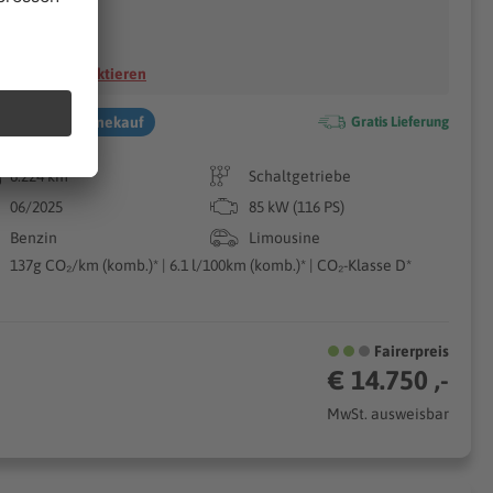
C Automobile
52349 Düren
Händler kontaktieren
h im
onlinekauf
Gratis Lieferung
6.224 km
Schaltgetriebe
06/2025
85 kW (116 PS)
Benzin
Limousine
137g CO₂/km (komb.)* | 6.1 l/100km (komb.)* | CO₂-Klasse D*
Fairerpreis
€ 14.750 ,-
MwSt. ausweisbar