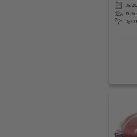
06/20
Elekt
0g CO