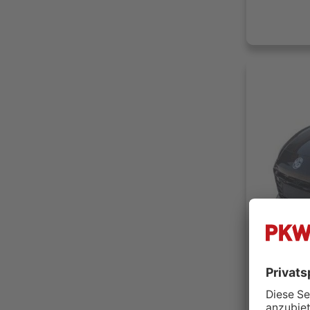
MG MGA u
Autohaus 