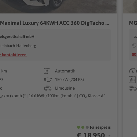
MG MG4 Maximal Luxury 64KWH ACC 360 DigTacho Wärmep
MG
elsgesellschaft mbH
a
teinbach-Hallenberg
 kontaktieren
0 km
Automatik
23
150 kW (204 PS)
ro
Limousine
₂/km (komb.)* | 16.6 kWh/100km (komb.)* | CO₂-Klasse A*
Fairerpreis
€ 18.950 ,-