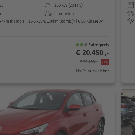
23
150 kW (204 PS)
ro
Limousine
₂/km (komb.)* | 16.6 kWh/100km (komb.)* | CO₂-Klasse A*
Fairerpreis
€ 20.450 ,-
€ 20.950 ,-
-2%
MwSt. ausweisbar