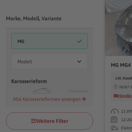
Marke, Modell, Variante
J.W. Hand
Karosserieform
98587 S
Limousine
Händler
Alle Karosserieformen anzeigen
13.39
12/20
Weitere Filter
Elekt