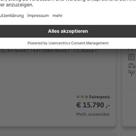
elent
C
 kontaktieren
0 km
Automatik
auc
25
143 kW (194 PS)
n/Elektro
Limousine
CO₂/km (komb.)* | 4.4 l/100km (komb.)* | CO₂-Klasse C*
Fairerpreis
€ 15.790 ,-
MwSt. ausweisbar