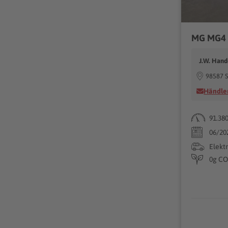
J.W. Hand
98587 S
Händler
91.38
06/20
Elekt
0g CO