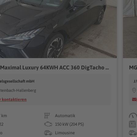
MG MG4 Maximal Luxury 64KWH ACC 360 DigTacho Wärmep
MG
elsgesellschaft mbH
J
teinbach-Hallenberg
 kontaktieren
7 km
Automatik
22
150 kW (204 PS)
ro
Limousine