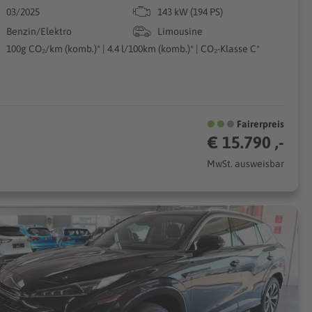
03/2025
143 kW (194 PS)
Benzin/Elektro
Limousine
100g CO₂/km (komb.)* | 4.4 l/100km (komb.)* | CO₂-Klasse C*
Fairerpreis
€ 15.790 ,-
MwSt. ausweisbar