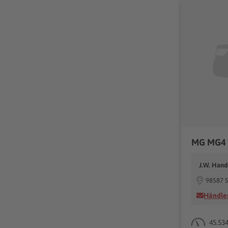
J.W. Hand
98587 S
Händler
45.53