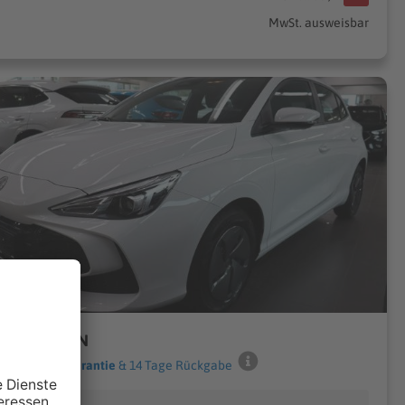
MwSt. ausweisbar
 MGA KTION
12 Monate Garantie
& 14 Tage Rückgabe