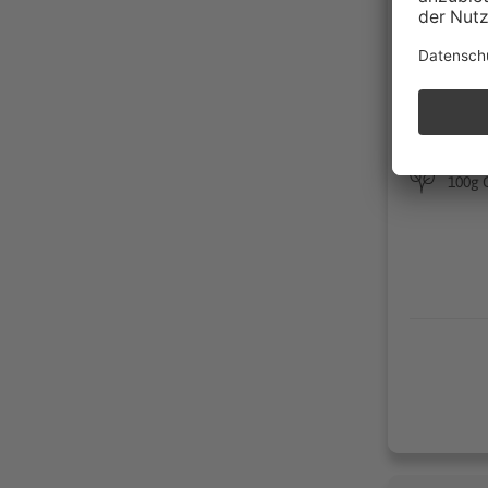
24238 S
Händler
20.00
03/20
Benzi
100g 