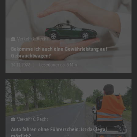
Verkehr & Recht
Bekomme ich auch eine Gewährleistung auf
Gebrauchtwagen?
14.11.2022
Lesedauer ca. 3 Min
Verkehr & Recht
Auto fahren ohne Führerschein: Ist das legal
möglich?