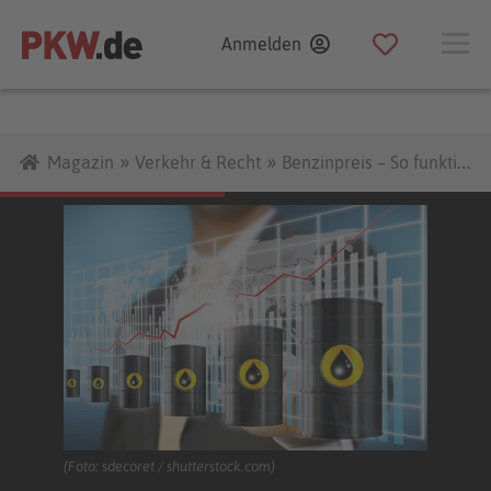
Zum
Anmelden
Inhalt
»
»
Magazin
Verkehr & Recht
Benzinpreis – So funktioniert’s
(Foto: sdecoret / shutterstock.com)