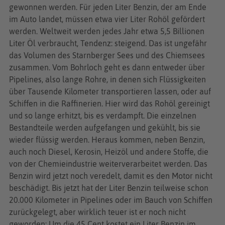
gewonnen werden. Für jeden Liter Benzin, der am Ende
im Auto landet, müssen etwa vier Liter Rohöl gefördert
werden. Weltweit werden jedes Jahr etwa 5,5 Billionen
Liter Öl verbraucht, Tendenz: steigend. Das ist ungefähr
das Volumen des Starnberger Sees und des Chiemsees
zusammen. Vom Bohrloch geht es dann entweder über
Pipelines, also lange Rohre, in denen sich Flüssigkeiten
über Tausende Kilometer transportieren lassen, oder auf
Schiffen in die Raffinerien. Hier wird das Rohöl gereinigt
und so lange erhitzt, bis es verdampft. Die einzelnen
Bestandteile werden aufgefangen und gekühlt, bis sie
wieder flüssig werden. Heraus kommen, neben Benzin,
auch noch Diesel, Kerosin, Heizöl und andere Stoffe, die
von der Chemieindustrie weiterverarbeitet werden. Das
Benzin wird jetzt noch veredelt, damit es den Motor nicht
beschädigt. Bis jetzt hat der Liter Benzin teilweise schon
20.000 Kilometer in Pipelines oder im Bauch von Schiffen
zurückgelegt, aber wirklich teuer ist er noch nicht
geworden: Um die 45 Cent kostet ein Liter Benzin im