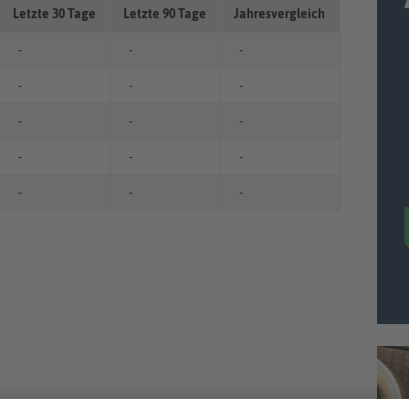
Letzte 30 Tage
Letzte 90 Tage
Jahresvergleich
-
-
-
-
-
-
-
-
-
-
-
-
-
-
-