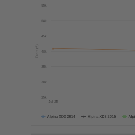
55k
50k
45k
Preis (€)
40k
35k
30k
25k
Jul '25
Alpina XD3 2014
Alpina XD3 2015
Alp