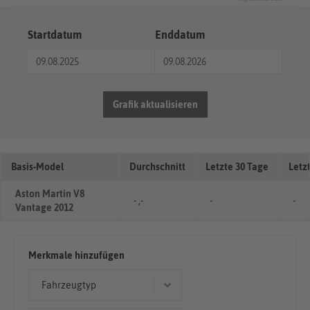
Startdatum
Enddatum
Grafik aktualisieren
Basis-Model
Durchschnitt
Letzte 30 Tage
Letz
Aston Martin V8
- ,-
-
-
Vantage 2012
Merkmale hinzufügen
Fahrzeugtyp