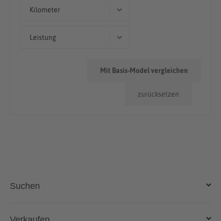
Coupé/Sportwagen
Kilometer
Cabriolet/Roadster
> 100.000km
Leistung
50.000km - 100.000km
321 kW (436 PS)
< 50.000km
Mit Basis-Model vergleichen
313 kW (426 PS)
zurücksetzen
Suchen
Auto kaufen
Verkaufen