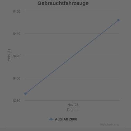
Gebrauchtfahrzeuge
9460
9440
Preis (€)
9420
9400
9380
Nov '25
Datum
Audi A8 2000
Highcharts.com