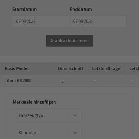
Startdatum
Enddatum
Grafik aktualisieren
Basis-Model
Durchschnitt
Letzte 30 Tage
Letz
Audi A8 2000
- ,-
-
-
Merkmale hinzufügen
Fahrzeugtyp
Limousine
Kilometer