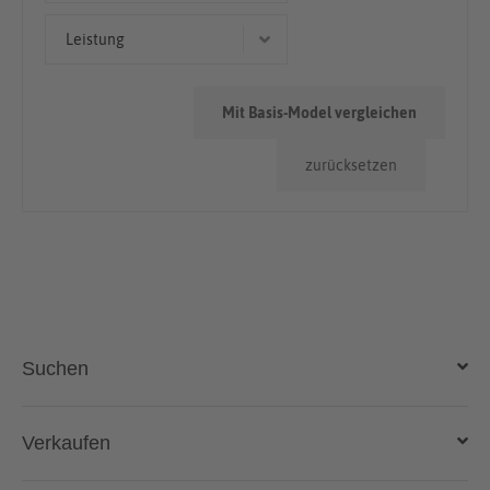
> 100.000km
Leistung
228 kW (310 PS)
Mit Basis-Model vergleichen
zurücksetzen
Suchen
Auto kaufen
Verkaufen
Gebraucht- und Neuwagen