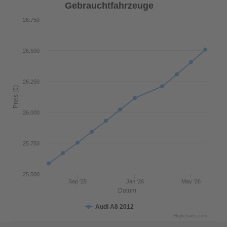
Gebrauchtfahrzeuge
26.750
26.500
26.250
Preis (€)
26.000
25.750
25.500
Sep '25
Jan '26
May '26
Datum
Audi A8 2012
Highcharts.com