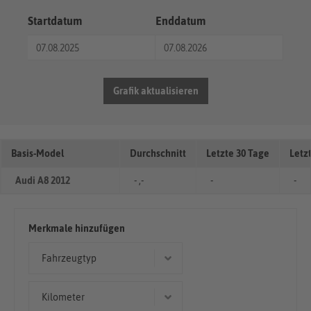
Startdatum
Enddatum
Grafik aktualisieren
Basis-Model
Durchschnitt
Letzte 30 Tage
Letz
Audi A8 2012
- ,-
-
-
Merkmale hinzufügen
Fahrzeugtyp
Limousine
Kilometer