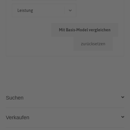
50.000km - 100.000km
Leistung
> 100.000km
309 kW (420 PS)
Mit Basis-Model vergleichen
273 kW (371 PS)
zurücksetzen
368 kW (500 PS)
184 kW (250 PS)
258 kW (351 PS)
Suchen
Auto kaufen
Verkaufen
Gebraucht- und Neuwagen