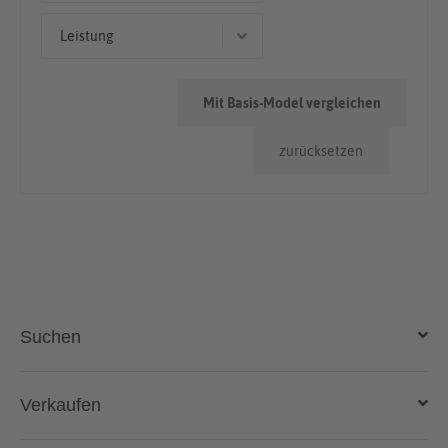
Cabriolet/Roadster
< 50.000km
Leistung
Limousine
> 100.000km
228 kW (310 PS)
50.000km - 100.000km
Mit Basis-Model vergleichen
221 kW (300 PS)
zurücksetzen
Suchen
Auto kaufen
Verkaufen
Gebraucht- und Neuwagen