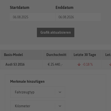
Startdatum
Enddatum
Grafik aktualisieren
Basis-Model
Durchschnitt
Letzte 30 Tage
Let
Audi S3 2016
€ 25.440 ,-
-0.18 %
Merkmale hinzufügen
Fahrzeugtyp
Kombi
Kilometer