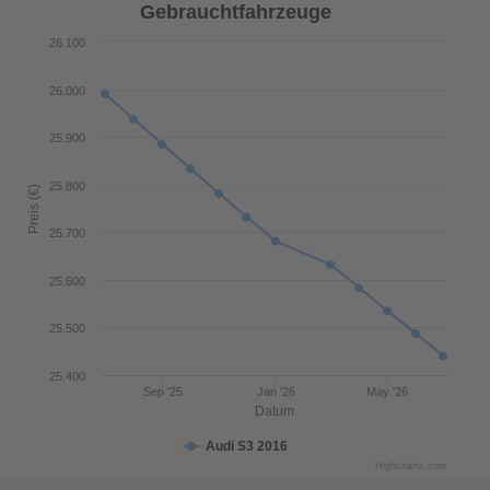
Gebrauchtfahrzeuge
26.100
26.000
25.900
25.800
Preis (€)
25.700
25.600
25.500
25.400
Sep '25
Jan '26
May '26
Datum
Audi S3 2016
Highcharts.com