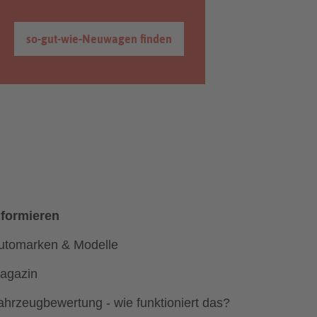
so-gut-wie-Neuwagen finden
nformieren
utomarken & Modelle
agazin
ahrzeugbewertung - wie funktioniert das?