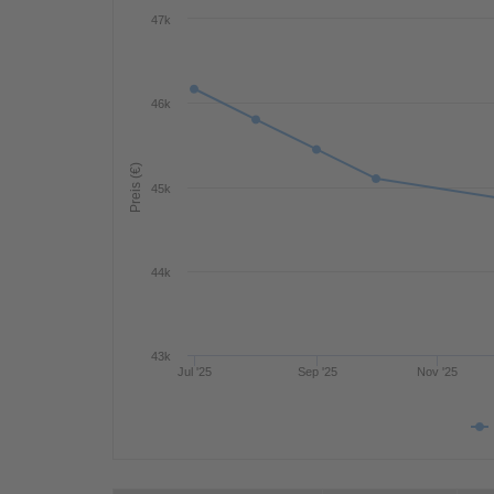
47k
46k
Preis (€)
45k
44k
43k
Jul '25
Sep '25
Nov '25