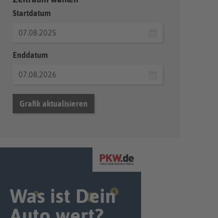
Startdatum
Enddatum
Grafik aktualisieren
Was ist Dein
Auto wert?