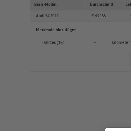
Basis-Model
Durchschnitt
Le
Audi S4 2022
€ 43.155 ,-
Merkmale hinzufügen
Fahrzeugtyp
Kilometer
Limousine
< 50
Kombi
50.00