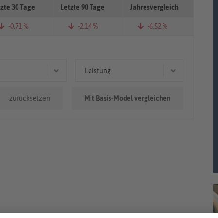
tzte 30 Tage
Letzte 90 Tage
Jahresvergleich
-0.71 %
-2.14 %
-6.52 %
Leistung
.000km
283 kW (385 PS)
zurücksetzen
Mit Basis-Model vergleichen
0km - 100.000km
260 kW (354 PS)
251 kW (341 PS)