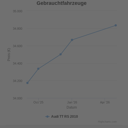
Gebrauchtfahrzeuge
35.000
34.800
34.600
Preis (€)
34.400
34.200
34.000
Oct '25
Jan '26
Apr '26
Datum
Audi TT RS 2010
Highcharts.com