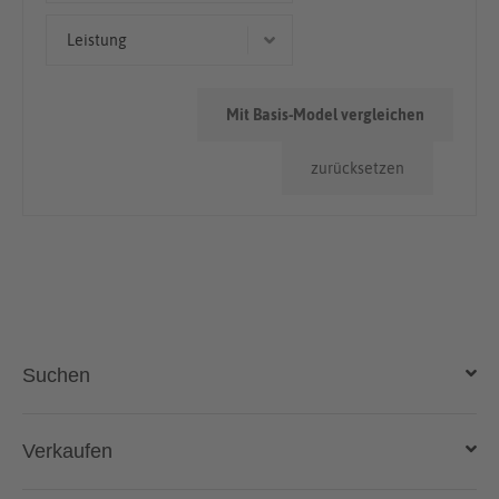
Cabriolet/Roadster
< 50.000km
Leistung
50.000km - 100.000km
309 kW (420 PS)
> 100.000km
Mit Basis-Model vergleichen
250 kW (340 PS)
zurücksetzen
Suchen
Auto kaufen
Verkaufen
Gebraucht- und Neuwagen