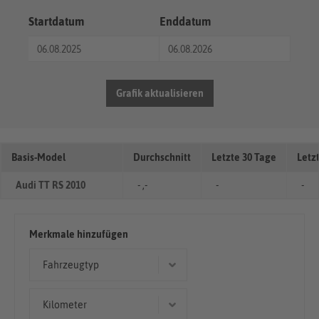
Startdatum
Enddatum
Grafik aktualisieren
Basis-Model
Durchschnitt
Letzte 30 Tage
Letz
Audi TT RS 2010
- ,-
-
-
Merkmale hinzufügen
Fahrzeugtyp
Coupé/Sportwagen
Kilometer