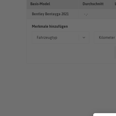
Basis-Model
Durchschnitt
Bentley Bentayga 2021
- ,-
Merkmale hinzufügen
Fahrzeugtyp
Kilometer
Geländewagen/SUV
< 50