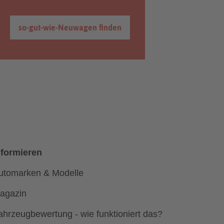
so-gut-wie-Neuwagen finden
nformieren
utomarken & Modelle
agazin
ahrzeugbewertung - wie funktioniert das?