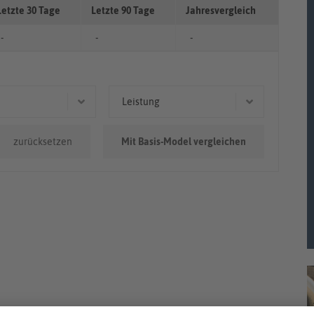
Letzte 30 Tage
Letzte 90 Tage
Jahresvergleich
-
-
-
Leistung
.000km
404 kW (549 PS)
zurücksetzen
Mit Basis-Model vergleichen