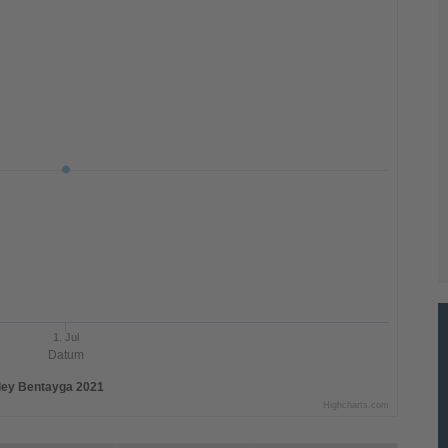
1. Jul
Datum
ley Bentayga 2021
Highcharts.com