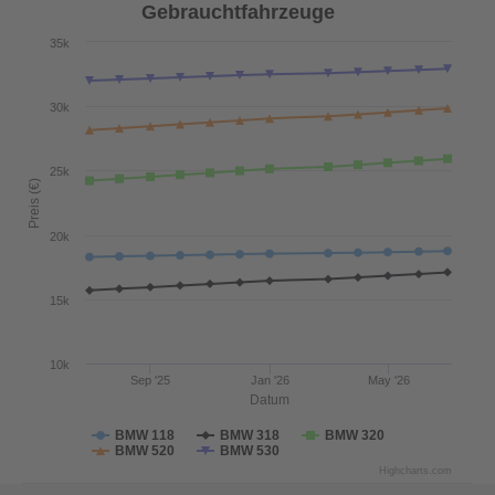
Gebrauchtfahrzeuge
35k
30k
25k
Preis (€)
20k
15k
10k
Sep '25
Jan '26
May '26
Datum
BMW 118
BMW 318
BMW 320
BMW 520
BMW 530
Highcharts.com