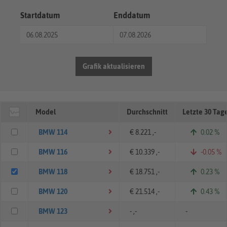
Startdatum
Enddatum
Grafik aktualisieren
Model
Durchschnitt
Letzte 30 Tag
BMW 114
€ 8.221 ,-
0.02 %
BMW 116
€ 10.339 ,-
-0.05 %
BMW 118
€ 18.751 ,-
0.23 %
BMW 120
€ 21.514 ,-
0.43 %
BMW 123
- ,-
-