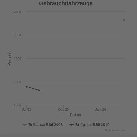
Gebrauchtfahrzeuge
2100
2000
Preis (€)
1900
1800
1700
Jul '25
Oct '25
Jan '26
Datum
Brilliance BS6 2008
Brilliance BS6 2010
Highcharts.com