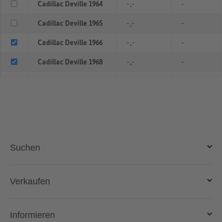
Cadillac Deville 1964
- ,-
-
Cadillac Deville 1965
- ,-
-
Cadillac Deville 1966
- ,-
-
Cadillac Deville 1968
- ,-
-
Cadillac Deville 1969
- ,-
-
Cadillac Deville 1970
- ,-
-
Cadillac Deville 1972
- ,-
-
Cadillac Deville 1974
- ,-
-
Suchen
Cadillac Deville 1976
- ,-
-
Cadillac Deville 1989
- ,-
-
Auto kaufen
Verkaufen
Gebraucht- und Neuwagen
Cadillac Deville 1991
- ,-
-
Auto verkaufen
Informieren
Cadillac Deville 1993
- ,-
-
Auto online kaufen