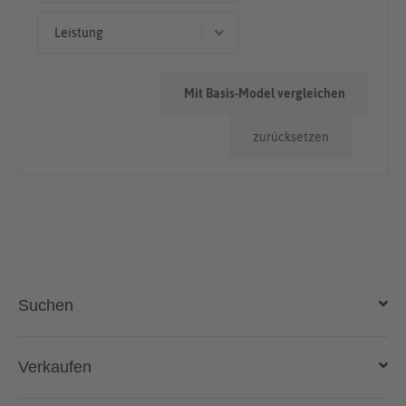
Limousine
50.000km - 100.000km
Leistung
< 50.000km
317 kW (431 PS)
> 100.000km
Mit Basis-Model vergleichen
160 kW (218 PS)
zurücksetzen
250 kW (340 PS)
183 kW (249 PS)
Suchen
Auto kaufen
Verkaufen
Gebraucht- und Neuwagen