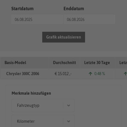
Startdatum
Enddatum
Grafik aktualisieren
Basis-Model
Durchschnitt
Letzte 30 Tage
Letz
Chrysler 300C 2006
€ 15.012 ,-
0.48 %
Merkmale hinzufügen
Fahrzeugtyp
Kombi
Kilometer