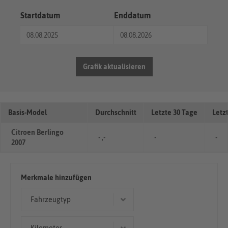
Startdatum
Enddatum
Grafik aktualisieren
Basis-Model
Durchschnitt
Letzte 30 Tage
Letz
Citroen Berlingo
- ,-
-
-
2007
Merkmale hinzufügen
Fahrzeugtyp
Kombi