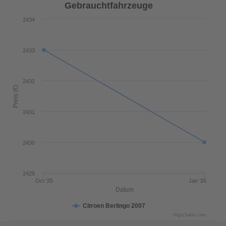
Gebrauchtfahrzeuge
2434
2433
2432
Preis (€)
2431
2430
2429
Oct '25
Jan '26
Datum
Citroen Berlingo 2007
Highcharts.com