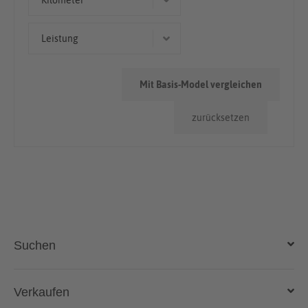
Kilometer
> 100.000km
Leistung
55 kW (75 PS)
Mit Basis-Model vergleichen
zurücksetzen
Suchen
Auto kaufen
Verkaufen
Gebraucht- und Neuwagen