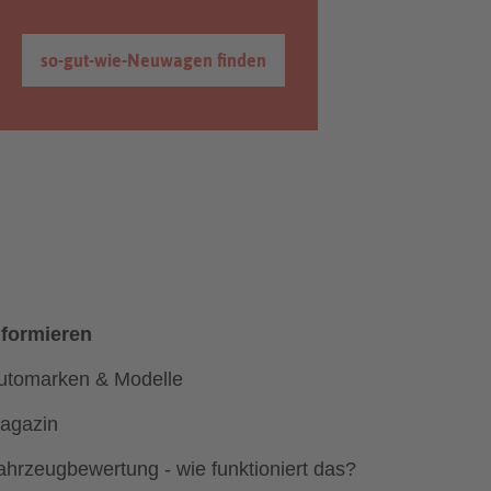
so-gut-wie-Neuwagen finden
nformieren
utomarken & Modelle
agazin
ahrzeugbewertung - wie funktioniert das?