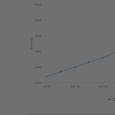
3520
3500
3480
Preis (€)
3460
3440
3420
Jul '25
Sep '25
Nov '25
C