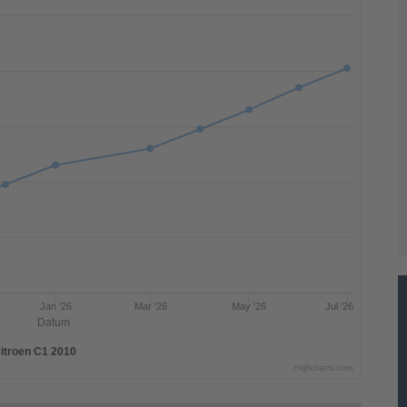
Jan '26
Mar '26
May '26
Jul '26
Datum
itroen C1 2010
Highcharts.com