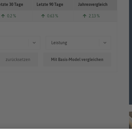
etzte 30 Tage
Letzte 90 Tage
Jahresvergleich
0.2 %
0.63 %
2.13 %
Leistung
.000km
50 kW (68 PS)
zurücksetzen
Mit Basis-Model vergleichen
0km - 100.000km
0.000km