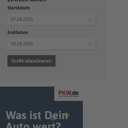
Startdatum
Enddatum
Grafik aktualisieren
Was ist Dein
Auto wert?