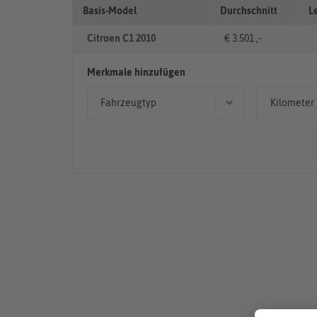
Basis-Model
Durchschnitt
L
Citroen C1 2010
€ 3.501 ,-
Merkmale hinzufügen
Fahrzeugtyp
Kilometer
Limousine
< 50
Kleinwagen
50.00
> 10