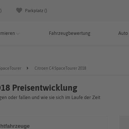
(
)
Parkplatz (
)
rmieren
Fahrzeugbewertung
Auto
SpaceTourer
Citroen C4 SpaceTourer 2018
018 Preisentwicklung
en oder fallen und wie sie sich im Laufe der Zeit
htfahrzeuge