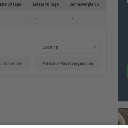
tzte 30 Tage
Letzte 90 Tage
Jahresvergleich
-
-
Leistung
96 kW (131 PS)
zurücksetzen
Mit Basis-Model vergleichen