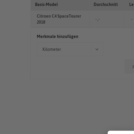
Basis-Model
Durchschnitt
Le
Citroen C4 SpaceTourer
- ,-
-
2018
Merkmale hinzufügen
Kilometer
50.000km - 100.000km