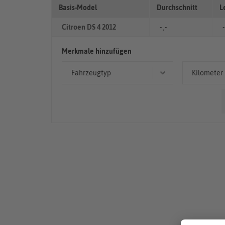
Basis-Model
Durchschnitt
L
Citroen DS 4 2012
- ,-
-
Merkmale hinzufügen
Fahrzeugtyp
Kilometer
Coupé/Sportwagen
50.00
Kleinwagen
> 10
Limousine