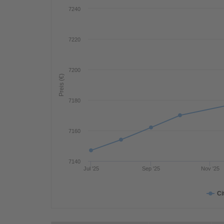
7240
7220
7200
Preis (€)
7180
7160
7140
Jul '25
Sep '25
Nov '25
Ci