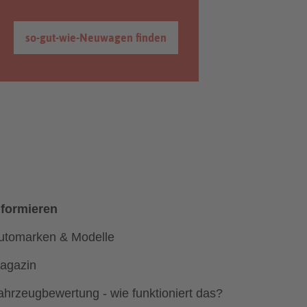
so-gut-wie-Neuwagen finden
nformieren
utomarken & Modelle
agazin
ahrzeugbewertung - wie funktioniert das?