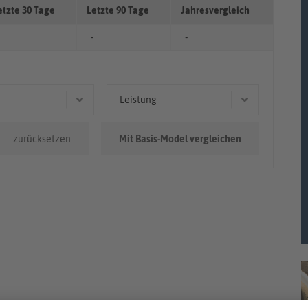
etzte 30 Tage
Letzte 90 Tage
Jahresvergleich
-
-
Leistung
0km - 100.000km
120 kW (163 PS)
zurücksetzen
Mit Basis-Model vergleichen
0.000km
147 kW (200 PS)
82 kW (111 PS)
88 kW (120 PS)