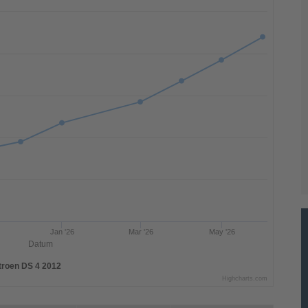
Jan '26
Mar '26
May '26
Datum
troen DS 4 2012
Highcharts.com