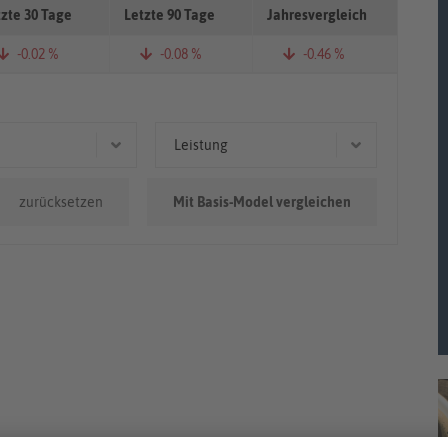
tzte 30 Tage
Letzte 90 Tage
Jahresvergleich
-0.02 %
-0.08 %
-0.46 %
Leistung
0.000km
133 kW (181 PS)
zurücksetzen
Mit Basis-Model vergleichen
0km - 100.000km
132 kW (179 PS)
110 kW (150 PS)