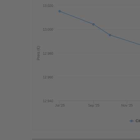
13.020
13.000
Preis (€)
12.980
12.960
12.940
Jul '25
Sep '25
Nov '25
Ci