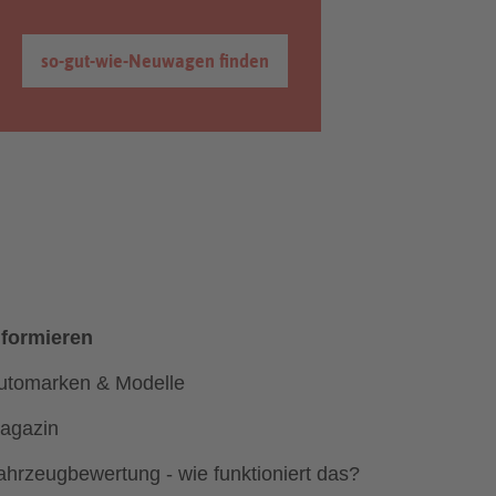
so-gut-wie-Neuwagen finden
nformieren
utomarken & Modelle
agazin
ahrzeugbewertung - wie funktioniert das?