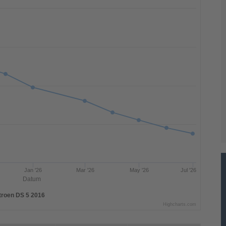
Jan '26
Mar '26
May '26
Jul '26
Datum
troen DS 5 2016
Highcharts.com