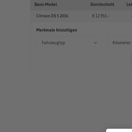
Basis-Model
Durchschnitt
Le
Citroen DS 5 2016
€ 12.955 ,-
Merkmale hinzufügen
Fahrzeugtyp
Kilometer
Limousine
> 10
50.00