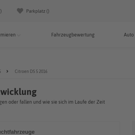
(
)
Parkplatz (
)
rmieren
Fahrzeugbewertung
Auto
5
Citroen DS 5 2016
twicklung
en oder fallen und wie sie sich im Laufe der Zeit
chtfahrzeuge