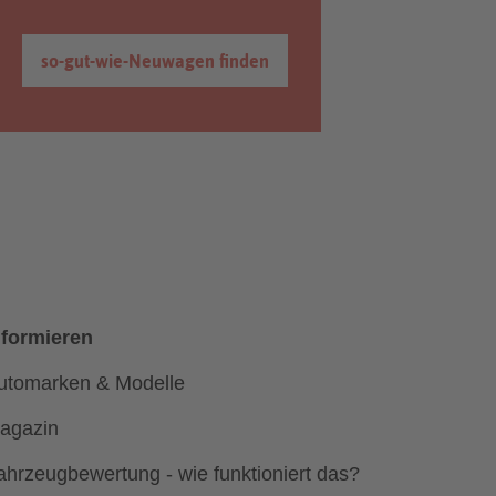
so-gut-wie-Neuwagen finden
nformieren
utomarken & Modelle
agazin
ahrzeugbewertung - wie funktioniert das?