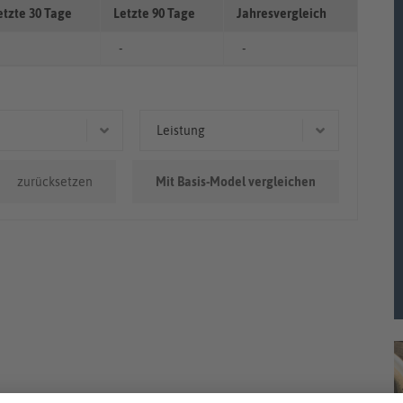
etzte 30 Tage
Letzte 90 Tage
Jahresvergleich
-
-
Leistung
0.000km
110 kW (150 PS)
zurücksetzen
Mit Basis-Model vergleichen