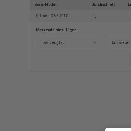
Basis-Model
Durchschnitt
L
Citroen DS 5 2017
- ,-
-
Merkmale hinzufügen
Fahrzeugtyp
Kilometer
Limousine
> 10