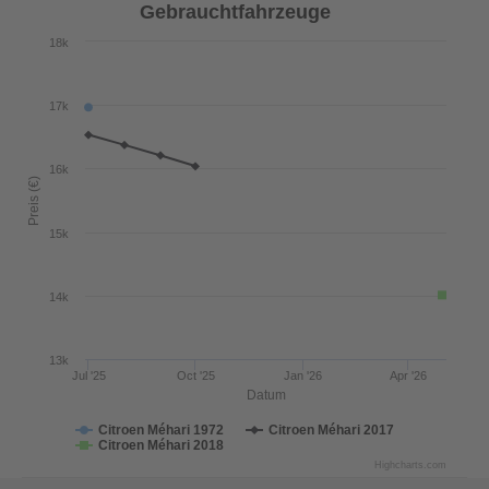
Gebrauchtfahrzeuge
18k
17k
16k
Preis (€)
15k
14k
13k
Jul '25
Oct '25
Jan '26
Apr '26
Datum
Citroen Méhari 1972
Citroen Méhari 2017
Citroen Méhari 2018
Highcharts.com