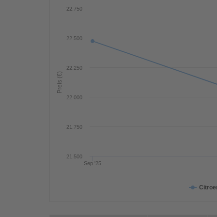
22.750
22.500
22.250
Preis (€)
22.000
21.750
21.500
Sep '25
Citro