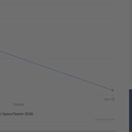
Oct '25
Datum
en SpaceTourer 2020
Highcharts.com