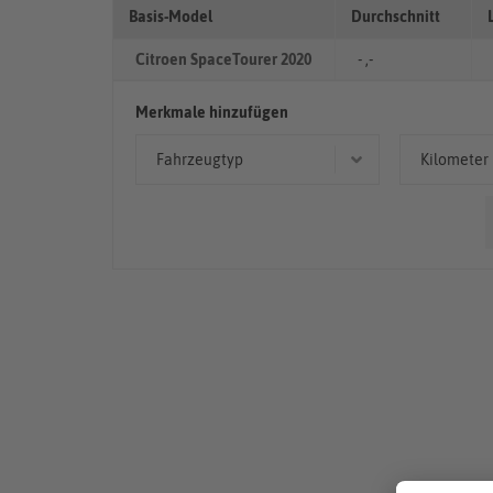
Basis-Model
Durchschnitt
Citroen SpaceTourer 2020
- ,-
Merkmale hinzufügen
Fahrzeugtyp
Kilometer
Kombi
50.00