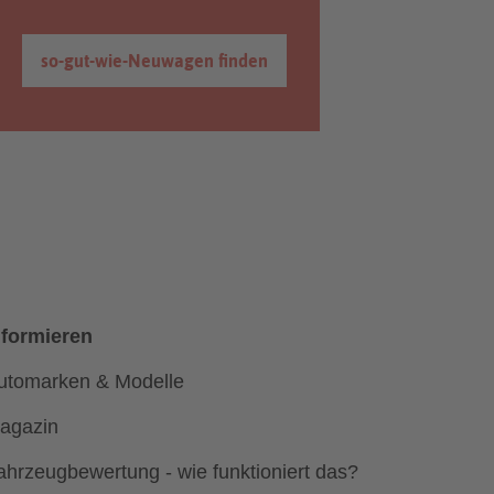
so-gut-wie-Neuwagen finden
nformieren
utomarken & Modelle
agazin
ahrzeugbewertung - wie funktioniert das?