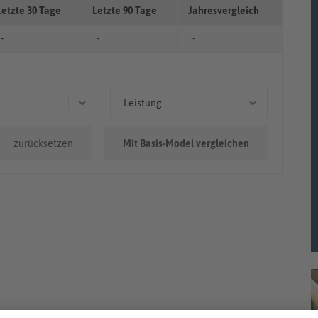
Letzte 30 Tage
Letzte 90 Tage
Jahresvergleich
-
-
-
Leistung
0km - 100.000km
110 kW (150 PS)
zurücksetzen
Mit Basis-Model vergleichen