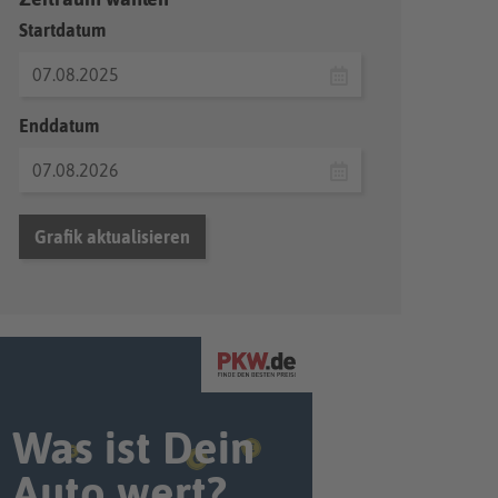
Startdatum
Enddatum
Grafik aktualisieren
Was ist Dein
Auto wert?