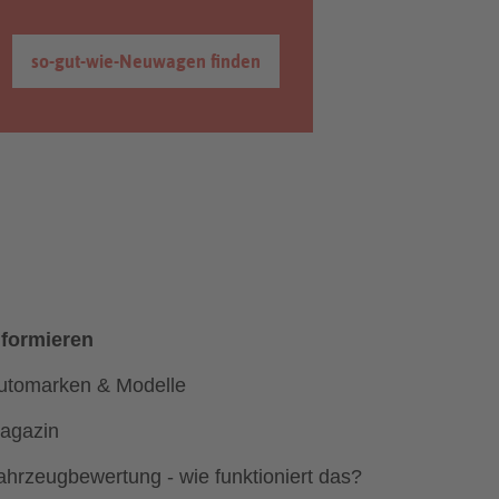
so-gut-wie-Neuwagen finden
nformieren
utomarken & Modelle
agazin
ahrzeugbewertung - wie funktioniert das?