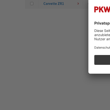
Corvette ZR1
- ,-