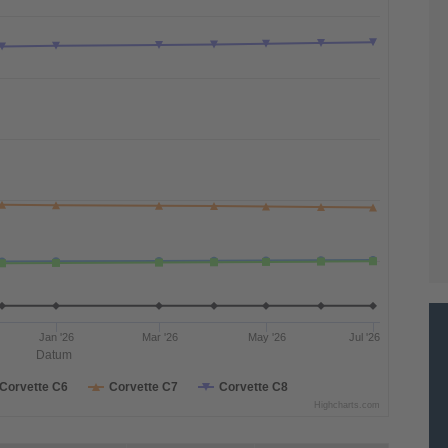
Jan '26
Mar '26
May '26
Jul '26
Datum
Corvette C6
Corvette C7
Corvette C8
Highcharts.com