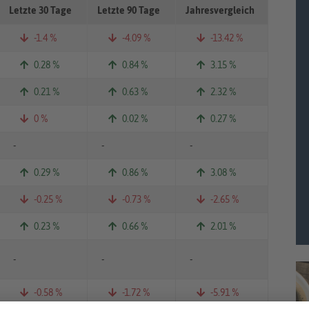
Letzte 30 Tage
Letzte 90 Tage
Jahresvergleich
-1.4 %
-4.09 %
-13.42 %
0.28 %
0.84 %
3.15 %
0.21 %
0.63 %
2.32 %
0 %
0.02 %
0.27 %
-
-
-
0.29 %
0.86 %
3.08 %
-0.25 %
-0.73 %
-2.65 %
0.23 %
0.66 %
2.01 %
-
-
-
-0.58 %
-1.72 %
-5.91 %