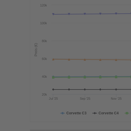
120k
100k
80k
Preis (€)
60k
40k
20k
Jul '25
Sep '25
Nov '25
Corvette C3
Corvette C4