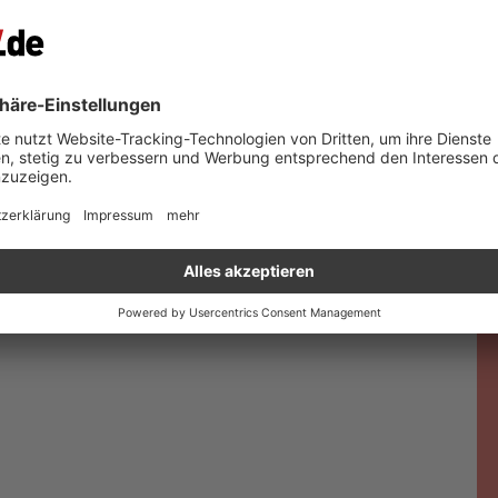
-
-
-