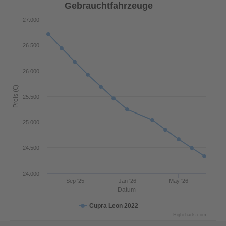
Gebrauchtfahrzeuge
27.000
26.500
26.000
Preis (€)
25.500
25.000
24.500
24.000
Sep '25
Jan '26
May '26
Datum
Cupra Leon 2022
Highcharts.com