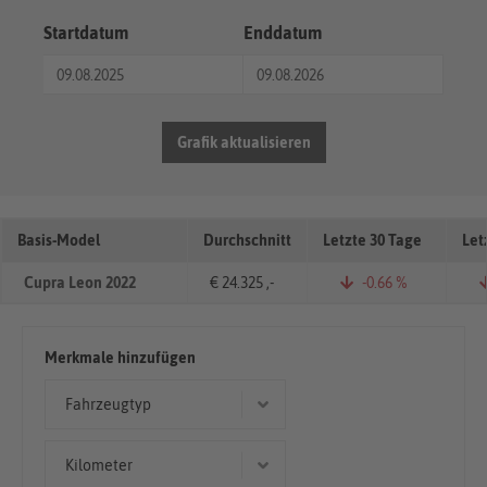
Startdatum
Enddatum
Grafik aktualisieren
Basis-Model
Durchschnitt
Letzte 30 Tage
Let
Cupra Leon 2022
€ 24.325 ,-
-0.66 %
Merkmale hinzufügen
Fahrzeugtyp
Limousine
Kilometer