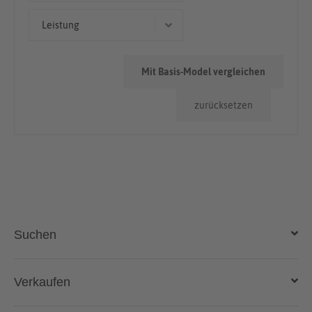
Kombi
50.000km - 100.000km
Leistung
< 50.000km
150 kW (204 PS)
Mit Basis-Model vergleichen
110 kW (150 PS)
zurücksetzen
221 kW (300 PS)
228 kW (310 PS)
180 kW (245 PS)
Suchen
Auto kaufen
Verkaufen
Gebraucht- und Neuwagen