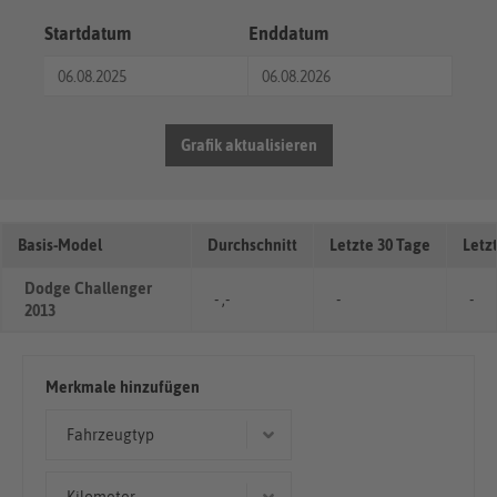
Startdatum
Enddatum
Grafik aktualisieren
Basis-Model
Durchschnitt
Letzte 30 Tage
Letz
Dodge Challenger
- ,-
-
-
2013
Merkmale hinzufügen
Fahrzeugtyp
Coupé/Sportwagen