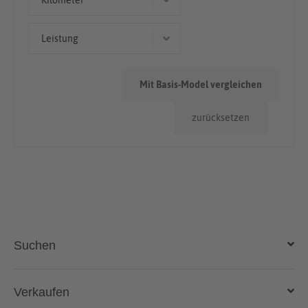
Kilometer
> 100.000km
Leistung
50.000km - 100.000km
280 kW (381 PS)
< 50.000km
Mit Basis-Model vergleichen
227 kW (309 PS)
zurücksetzen
351 kW (477 PS)
Suchen
Auto kaufen
Verkaufen
Gebraucht- und Neuwagen