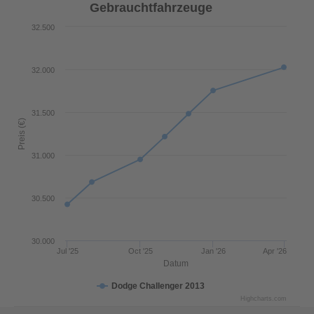
Gebrauchtfahrzeuge
32.500
32.000
31.500
Preis (€)
31.000
30.500
30.000
Jul '25
Oct '25
Jan '26
Apr '26
Datum
Dodge Challenger 2013
Highcharts.com