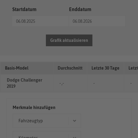
Startdatum
Enddatum
Grafik aktualisieren
Basis-Model
Durchschnitt
Letzte 30 Tage
Letz
Dodge Challenger
- ,-
-
-
2019
Merkmale hinzufügen
Fahrzeugtyp
Coupé/Sportwagen