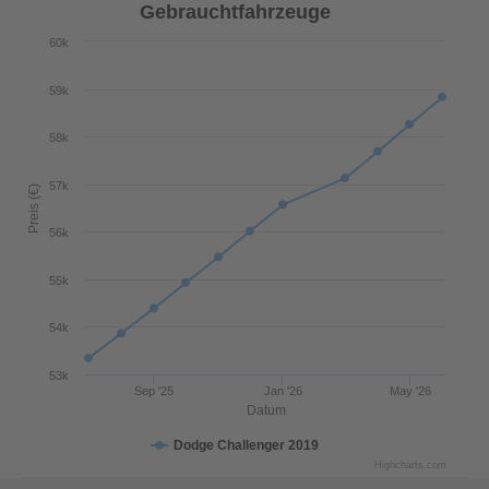
Gebrauchtfahrzeuge
60k
59k
58k
57k
Preis (€)
56k
55k
54k
53k
Sep '25
Jan '26
May '26
Datum
Dodge Challenger 2019
Highcharts.com