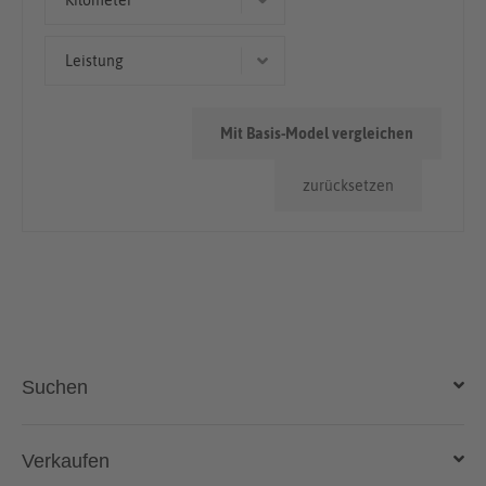
Kilometer
> 100.000km
Leistung
50.000km - 100.000km
280 kW (381 PS)
< 50.000km
Mit Basis-Model vergleichen
527 kW (717 PS)
zurücksetzen
362 kW (492 PS)
227 kW (309 PS)
Suchen
Auto kaufen
Verkaufen
Gebraucht- und Neuwagen