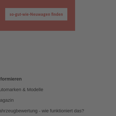
so-gut-wie-Neuwagen finden
nformieren
utomarken & Modelle
agazin
ahrzeugbewertung - wie funktioniert das?