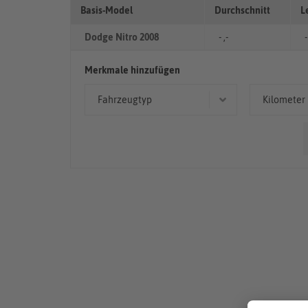
Basis-Model
Durchschnitt
L
Dodge Nitro 2008
- ,-
-
Merkmale hinzufügen
Fahrzeugtyp
Kilometer
Geländewagen/SUV
50.00
> 10