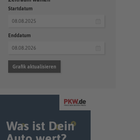
Startdatum
Enddatum
Grafik aktualisieren
Was ist Dein
Auto wert?