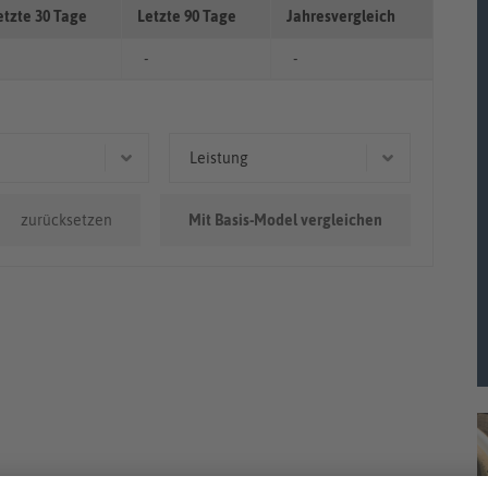
etzte 30 Tage
Letzte 90 Tage
Jahresvergleich
-
-
Leistung
0km - 100.000km
191 kW (260 PS)
zurücksetzen
Mit Basis-Model vergleichen
0.000km
151 kW (205 PS)
130 kW (177 PS)