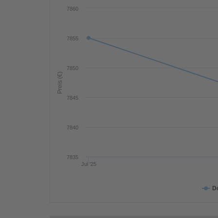
7860
7855
7850
Preis (€)
7845
7840
7835
Jul '25
D