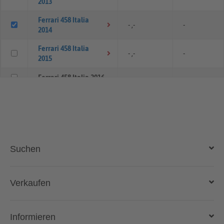
2013
Ferrari 458 Italia
- ,-
-
2014
Ferrari 458 Italia
- ,-
-
2015
Ferrari 458 Italia 2016
- ,-
-
Suchen
Auto kaufen
Verkaufen
Gebraucht- und Neuwagen
Auto verkaufen
Informieren
Auto online kaufen