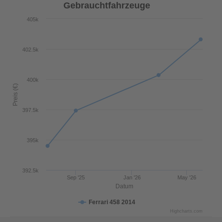
Gebrauchtfahrzeuge
405k
402.5k
400k
Preis (€)
397.5k
395k
392.5k
Sep '25
Jan '26
May '26
Datum
Ferrari 458 2014
Highcharts.com