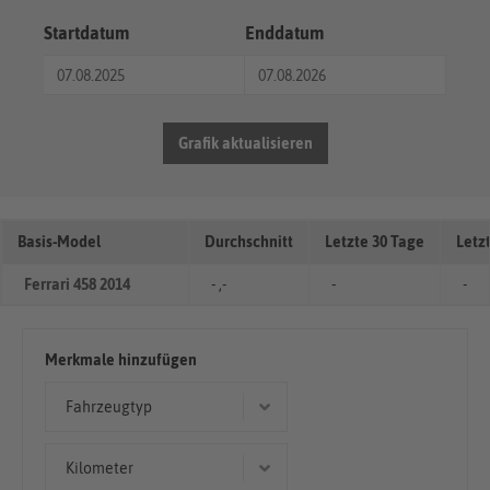
Startdatum
Enddatum
Grafik aktualisieren
Basis-Model
Durchschnitt
Letzte 30 Tage
Letz
Ferrari 458 2014
- ,-
-
-
Merkmale hinzufügen
Fahrzeugtyp
Cabriolet/Roadster
Kilometer