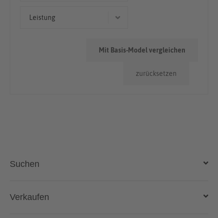
Coupé/Sportwagen
50.000km - 100.000km
Leistung
< 50.000km
419 kW (570 PS)
Mit Basis-Model vergleichen
445 kW (605 PS)
zurücksetzen
Suchen
Auto kaufen
Verkaufen
Gebraucht- und Neuwagen