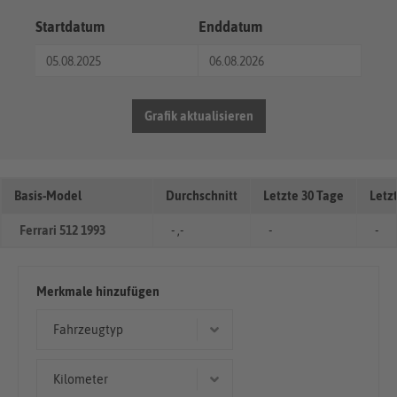
Startdatum
Enddatum
Grafik aktualisieren
Basis-Model
Durchschnitt
Letzte 30 Tage
Letz
Ferrari 512 1993
- ,-
-
-
Merkmale hinzufügen
Fahrzeugtyp
Coupé/Sportwagen
Kilometer