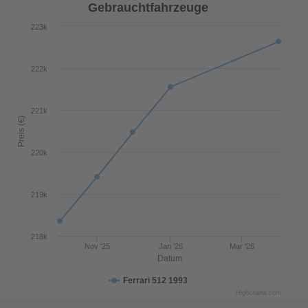
Gebrauchtfahrzeuge
223k
222k
221k
Preis (€)
220k
219k
218k
Nov '25
Jan '26
Mar '26
Datum
Ferrari 512 1993
Highcharts.com