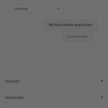
< 50.000km
Leistung
315 kW (428 PS)
Mit Basis-Model vergleichen
zurücksetzen
Suchen
Auto kaufen
Verkaufen
Gebraucht- und Neuwagen