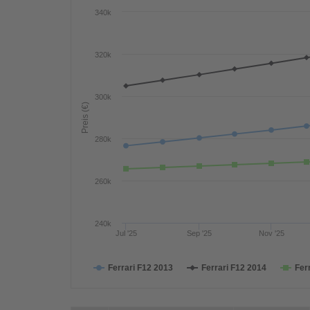
340k
320k
300k
Preis (€)
280k
260k
240k
Jul '25
Sep '25
Nov '25
Ferrari F12 2013
Ferrari F12 2014
Fer