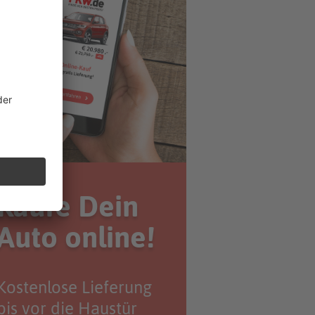
Kaufe Dein
Auto online!
Kostenlose Lieferung
bis vor die Haustür