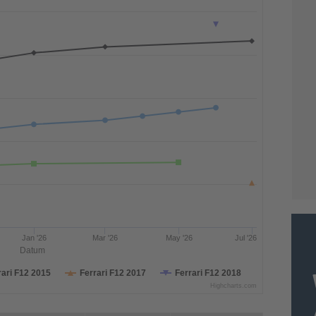
Jan '26
Mar '26
May '26
Jul '26
Datum
rari F12 2015
Ferrari F12 2017
Ferrari F12 2018
Highcharts.com