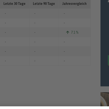
Letzte 30 Tage
Letzte 90 Tage
Jahresvergleich
-
-
-
-
-
-
-
-
7.1 %
-
-
-
-
-
-
-
-
-