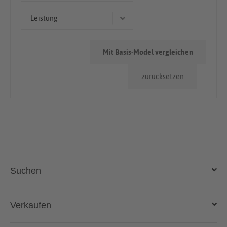
Limousine
> 100.000km
Leistung
Geländewagen/SUV
< 50.000km
111 kW (151 PS)
50.000km - 100.000km
Mit Basis-Model vergleichen
81 kW (110 PS)
zurücksetzen
110 kW (150 PS)
88 kW (120 PS)
Suchen
Auto kaufen
Verkaufen
Gebraucht- und Neuwagen