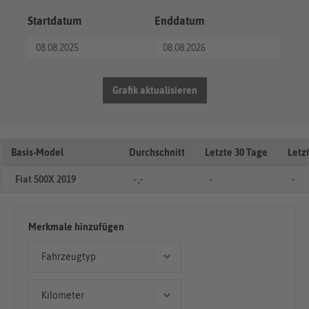
Startdatum
Enddatum
Grafik aktualisieren
Basis-Model
Durchschnitt
Letzte 30 Tage
Letz
Fiat 500X 2019
- ,-
-
-
Merkmale hinzufügen
Fahrzeugtyp
Kleinwagen
Kilometer