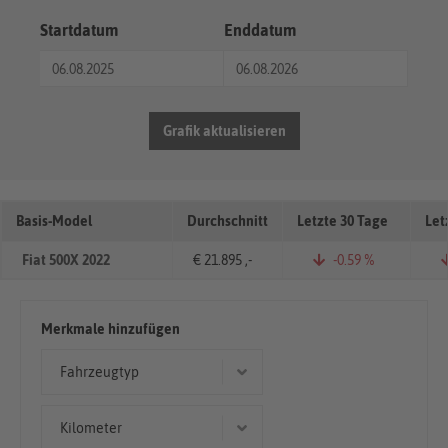
Startdatum
Enddatum
Grafik aktualisieren
Basis-Model
Durchschnitt
Letzte 30 Tage
Let
Fiat 500X 2022
€ 21.895 ,-
-0.59 %
Merkmale hinzufügen
Fahrzeugtyp
Cabriolet/Roadster
Kilometer