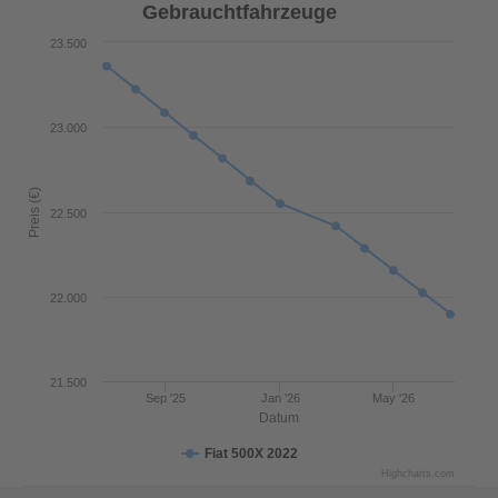
Gebrauchtfahrzeuge
23.500
23.000
Preis (€)
22.500
22.000
21.500
Sep '25
Jan '26
May '26
Datum
Fiat 500X 2022
Highcharts.com