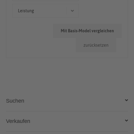
Geländewagen/SUV
< 50.000km
Leistung
Limousine
96 kW (131 PS)
Mit Basis-Model vergleichen
110 kW (150 PS)
zurücksetzen
88 kW (120 PS)
Suchen
Auto kaufen
Verkaufen
Gebraucht- und Neuwagen