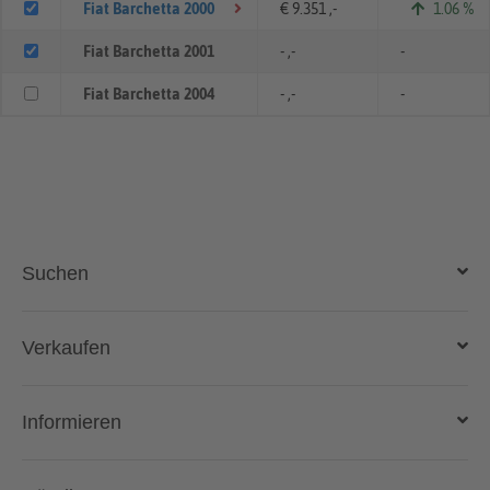
Fiat Barchetta 2000
€ 9.351 ,-
1.06 %
Fiat Barchetta 2001
- ,-
-
Fiat Barchetta 2004
- ,-
-
Suchen
Auto kaufen
Verkaufen
Gebraucht- und Neuwagen
Auto verkaufen
Informieren
Auto online kaufen
Deutschlandweit liefern lassen
Kostenlose Fahrzeugbewertung