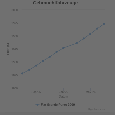
Gebrauchtfahrzeuge
3000
2975
2950
Preis (€)
2925
2900
2875
2850
Sep '25
Jan '26
May '26
Datum
Fiat Grande Punto 2009
Highcharts.com