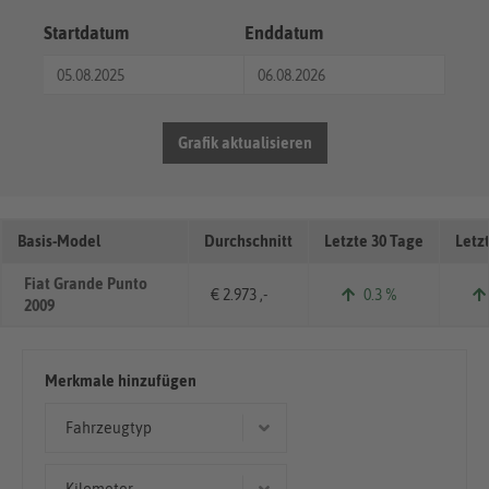
Startdatum
Enddatum
Grafik aktualisieren
Basis-Model
Durchschnitt
Letzte 30 Tage
Letz
Fiat Grande Punto
€ 2.973 ,-
0.3 %
2009
Merkmale hinzufügen
Fahrzeugtyp
Coupé/Sportwagen