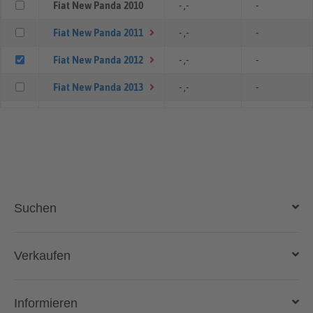
Fiat New Panda 2010
- ,-
-
Fiat New Panda 2011
- ,-
-
Fiat New Panda 2012
- ,-
-
Fiat New Panda 2013
- ,-
-
Fiat New Panda 2014
- ,-
-
Fiat New Panda 2015
- ,-
-
Fiat New Panda 2016
- ,-
-
Fiat New Panda 2017
€ 15.933 ,-
1.17 %
Suchen
Fiat New Panda 2018
€ 9.567 ,-
0.41 %
Fiat New Panda 2019
- ,-
-
Auto kaufen
Verkaufen
Gebraucht- und Neuwagen
Fiat New Panda 2020
- ,-
-
Auto verkaufen
Informieren
Fiat New Panda 2023
- ,-
-
Auto online kaufen