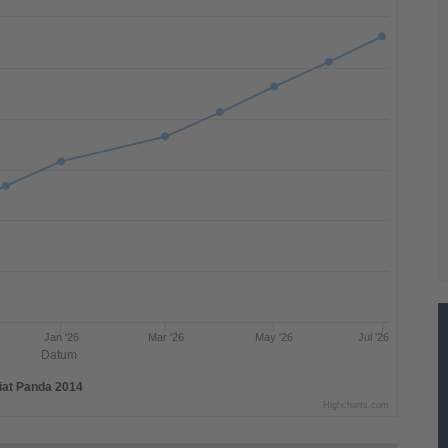
Jan '26
Mar '26
May '26
Jul '26
Datum
iat Panda 2014
Highcharts.com