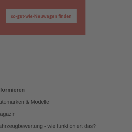
so-gut-wie-Neuwagen finden
nformieren
utomarken & Modelle
agazin
ahrzeugbewertung - wie funktioniert das?