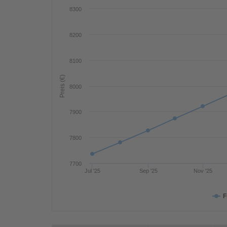
8300
8200
8100
Preis (€)
8000
7900
7800
7700
Jul '25
Sep '25
Nov '25
F