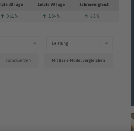
tzte 30 Tage
Letzte 90 Tage
Jahresvergleich
0.61 %
1.84 %
6.8 %
Leistung
.000km
55 kW (75 PS)
zurücksetzen
Mit Basis-Model vergleichen
0.000km
63 kW (86 PS)
0km - 100.000km
51 kW (69 PS)