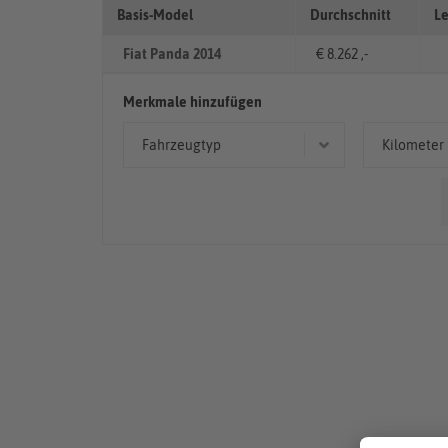
Basis-Model
Durchschnitt
Le
Fiat Panda 2014
€ 8.262 ,-
Merkmale hinzufügen
Fahrzeugtyp
Kilometer
Limousine
< 50
Kleinwagen
> 10
50.00