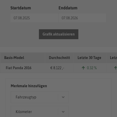
Startdatum
Enddatum
Grafik aktualisieren
Basis-Model
Durchschnitt
Letzte 30 Tage
Letz
Fiat Panda 2016
€ 8.122 ,-
0.32 %
Merkmale hinzufügen
Fahrzeugtyp
Limousine
Kilometer