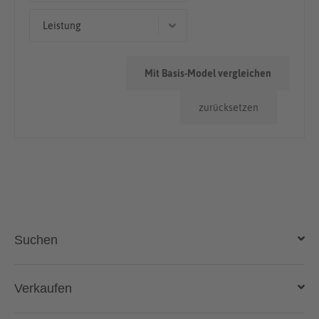
Kleinwagen
< 50.000km
Leistung
> 100.000km
70 kW (95 PS)
50.000km - 100.000km
Mit Basis-Model vergleichen
63 kW (86 PS)
zurücksetzen
51 kW (69 PS)
Suchen
Auto kaufen
Verkaufen
Gebraucht- und Neuwagen