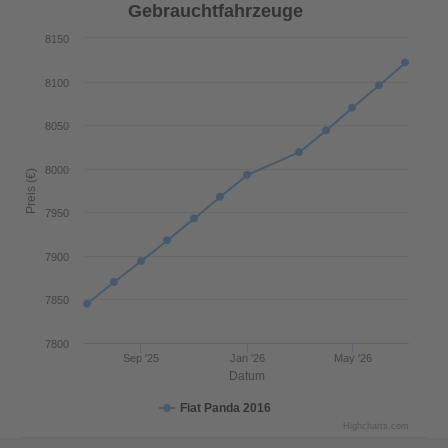
Gebrauchtfahrzeuge
8150
8100
8050
8000
Preis (€)
7950
7900
7850
7800
Sep '25
Jan '26
May '26
Datum
Fiat Panda 2016
Highcharts.com