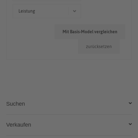
Kombi
50.000km - 100.000km
Leistung
> 100.000km
85 kW (116 PS)
Mit Basis-Model vergleichen
81 kW (110 PS)
zurücksetzen
107 kW (145 PS)
92 kW (125 PS)
96 kW (131 PS)
Suchen
Auto kaufen
Verkaufen
Gebraucht- und Neuwagen