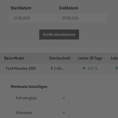
Startdatum
Enddatum
Grafik aktualisieren
Basis-Model
Durchschnitt
Letzte 30 Tage
Letz
Ford Mondeo 2003
€ 2.465 ,-
0.61 %
Merkmale hinzufügen
Fahrzeugtyp
Limousine
Kilometer