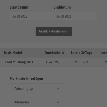
Startdatum
Enddatum
Grafik aktualisieren
Basis-Model
Durchschnitt
Letzte 30 Tage
Letz
Ford Mustang 2011
€ 24.979 ,-
0.32 %
Merkmale hinzufügen
Fahrzeugtyp
Cabriolet/Roadster
Kilometer