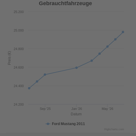
Gebrauchtfahrzeuge
25.200
25.000
24.800
Preis (€)
24.600
24.400
24.200
Sep '25
Jan '26
May '26
Datum
Ford Mustang 2011
Highcharts.com