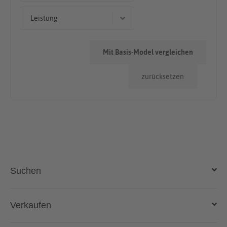
Coupé/Sportwagen
< 50.000km
Leistung
> 100.000km
303 kW (412 PS)
50.000km - 100.000km
Mit Basis-Model vergleichen
224 kW (305 PS)
zurücksetzen
227 kW (309 PS)
403 kW (548 PS)
307 kW (417 PS)
Suchen
Auto kaufen
Verkaufen
Gebraucht- und Neuwagen