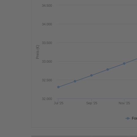
34.500
34.000
33.500
Preis (€)
33.000
32.500
32.000
Jul '25
Sep '25
Nov '25
Fo