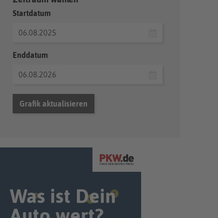
Startdatum
Enddatum
Grafik aktualisieren
Was ist Dein
Auto wert?