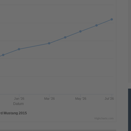
Jan '26
Mar '26
May '26
Jul '26
Datum
rd Mustang 2015
Highcharts.com