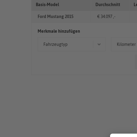
Basis-Model
Durchschnitt
L
Ford Mustang 2015
€ 34.097 ,-
Merkmale hinzufügen
Fahrzeugtyp
Kilometer
Cabriolet/Roadster
< 50
Coupé/Sportwagen
> 10
50.00