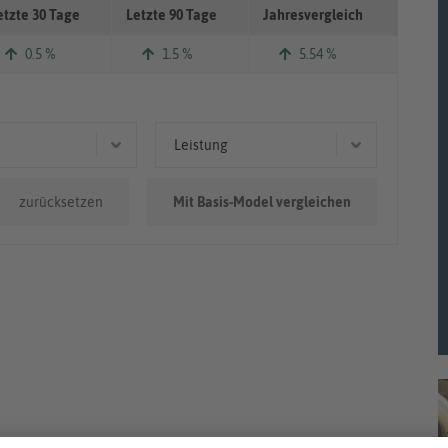
etzte 30 Tage
Letzte 90 Tage
Jahresvergleich
0.5 %
1.5 %
5.54 %
Leistung
.000km
233 kW (317 PS)
zurücksetzen
Mit Basis-Model vergleichen
0.000km
227 kW (309 PS)
0km - 100.000km
324 kW (441 PS)
310 kW (421 PS)
224 kW (305 PS)