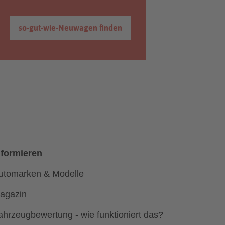
so-gut-wie-Neuwagen finden
nformieren
utomarken & Modelle
agazin
ahrzeugbewertung - wie funktioniert das?