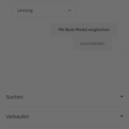
Geländewagen/SUV
50.000km - 100.000km
Leistung
Coupé/Sportwagen
< 50.000km
331 kW (450 PS)
Mit Basis-Model vergleichen
258 kW (351 PS)
zurücksetzen
358 kW (487 PS)
216 kW (294 PS)
198 kW (269 PS)
Suchen
Auto kaufen
Verkaufen
Gebraucht- und Neuwagen