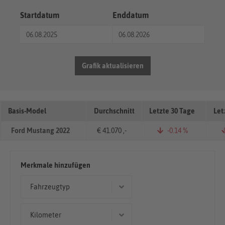
Startdatum
Enddatum
Grafik aktualisieren
Basis-Model
Durchschnitt
Letzte 30 Tage
Let
Ford Mustang 2022
€ 41.070 ,-
-0.14 %
Merkmale hinzufügen
Fahrzeugtyp
Cabriolet/Roadster
Kilometer