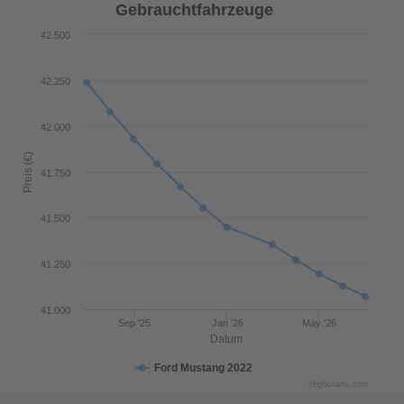
Gebrauchtfahrzeuge
42.500
42.250
42.000
Preis (€)
41.750
41.500
41.250
41.000
Sep '25
Jan '26
May '26
Datum
Ford Mustang 2022
Highcharts.com