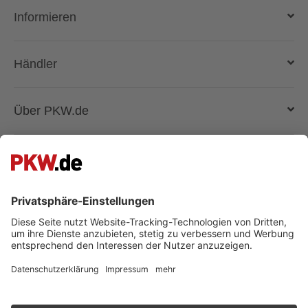
Auto verkaufen
Informieren
Auto online kaufen
Deutschlandweit liefern lassen
Kostenlose Fahrzeugbewertung
Automarken & Modelle
Händler
Gebrauchtwagen kaufen
Magazin
Anmelden
Über PKW.de
Händler suchen
Fahrzeugbewertung - wie funktioniert das?
Lösungen und Produkte
Unternehmen
Superpreis
Registrieren
Presse & Medien
Besuche uns auch auf:
Facebook
Kontakt
Jobs bei PKW.de
Instagram
Kontakt
TikTok